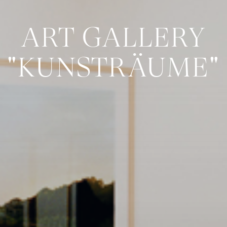
ART GALLERY
"KUNSTRÄUME"