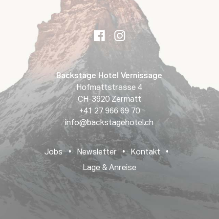
Backstage Hotel Vernissage
Hofmattstrasse 4
CH-3920 Zermatt
+41 27 966 69 70
info@backstagehotel.ch
Jobs
•
Newsletter
•
Kontakt
•
Lage & Anreise