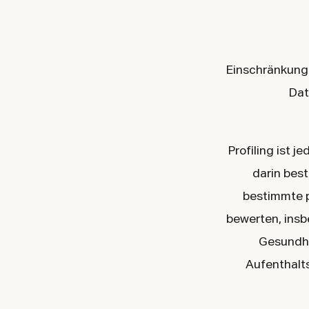
Einschränkung 
Dat
Profiling ist 
darin bes
bestimmte p
bewerten, insb
Gesundhei
Aufenthalts