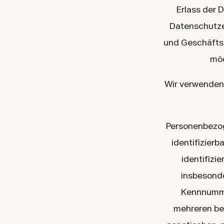
Erlass der
Datenschutzer
und Geschäftsp
möc
Wir verwenden 
Personenbezoge
identifizierb
identifizie
insbesonde
Kennnummer
mehreren be