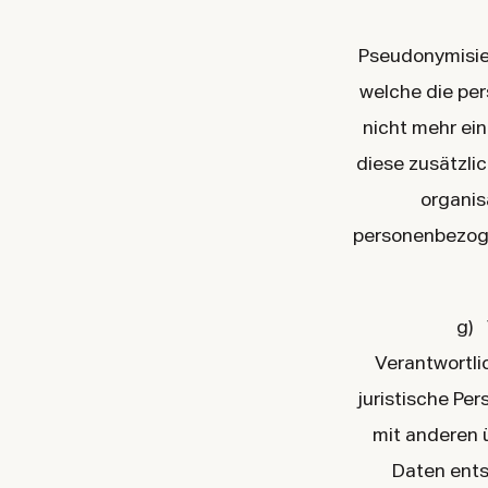
Pseudonymisier
welche die pe
nicht mehr ei
diese zusätzli
organis
personenbezogen
g) 
Verantwortlic
juristische Pe
mit anderen 
Daten ents