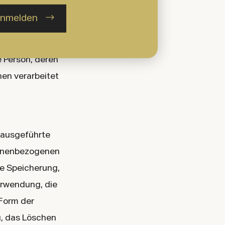
dentität dieser
nmelden
he Person, deren
en verarbeitet
n ausgeführte
sonenbezogenen
ie Speicherung,
erwendung, die
Form der
g, das Löschen