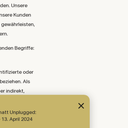
den. Unsere
 unsere Kunden
 gewährleisten,
ern.
enden Begriffe:
tifizierte oder
 beziehen. Als
er indirekt,
n, zu einer
 einem oder
att Unplugged:
iologischen,
– 13. April 2024