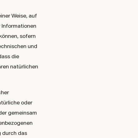
iner Weise, auf
 Informationen
können, sofern
technischen und
dass die
aren natürlichen
cher
atürliche oder
 oder gemeinsam
onenbezogenen
g durch das