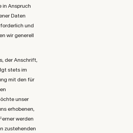
e in Anspruch
ener Daten
forderlich und
en wir generell
 der Anschrift,
gt stets im
ng mit den für
hen
öchte unser
uns erhobenen,
 Ferner werden
nen zustehenden